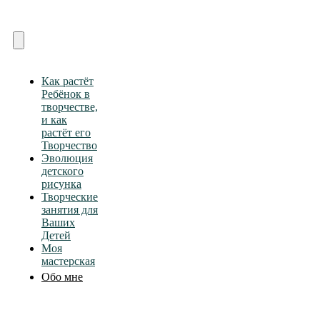
Skip
to
content
Toggle
Navigation
Как растёт
Ребёнок в
творчестве,
и как
растёт его
Творчество
Эволюция
детского
рисунка
Творческие
занятия для
Ваших
Детей
Моя
мастерская
Обо мне