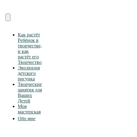
Skip
to
content
Toggle
Navigation
Как растёт
Ребёнок в
творчестве,
и как
растёт его
Творчество
Эволюция
детского
рисунка
Творческие
занятия для
Ваших
Детей
Моя
мастерская
Обо мне